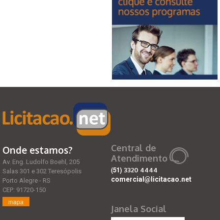
Central de
Onde estamos?
Atendimento
Av. Eng. Ludolfo Boehl, 205
(51)
3320 4444
Salas 301 e 302 Teresópolis
comercial@licitacao.net
Porto Alegre - RS
CEP: 91720-150
mapa
Janela Social