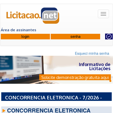
Toggl
naviga
Área de assinantes
Esqueci minha senha
Informativo de
Licitações
Solicite demonstração gratuita aqui
CONCORRENCIA ELETRONICA - 7/2026 -
PREFEITURA MUNICIPAL DE SENADOR
CONCORRENCIA ELETRONICA
FIRMINO - MG