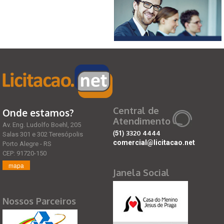
Central de
Onde estamos?
Atendimento
Av. Eng. Ludolfo Boehl, 205
(51)
3320 4444
Salas 301 e 302 Teresópolis
comercial@licitacao.net
Porto Alegre - RS
CEP: 91720-150
mapa
Janela Social
Nossos Parceiros