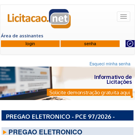
Toggl
naviga
Área de assinantes
Esqueci minha senha
Informativo de
Licitações
Solicite demonstração gratuita aqui
PREGAO ELETRONICO - PCE 97/2026 -
PREFEITURA MUNICIPAL DE GUAIRA - PR
PREGAO ELETRONICO