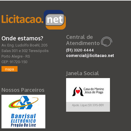
Central de
Onde estamos?
Atendimento
Av. Eng. Ludolfo Boehl, 205
(51)
3320 4444
Salas 301 e 302 Teresópolis
comercial@licitacao.net
Porto Alegre - RS
CEP: 91720-150
mapa
Janela Social
Nossos Parceiros