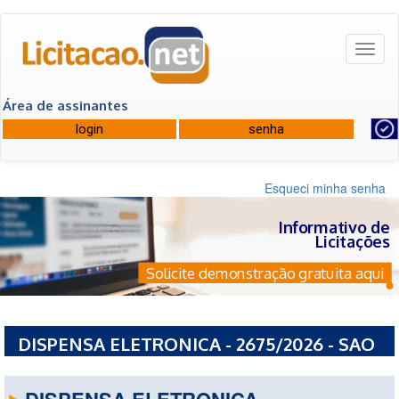
Toggl
naviga
Área de assinantes
Esqueci minha senha
Informativo de
Licitações
Solicite demonstração gratuita aqui
DISPENSA ELETRONICA - 2675/2026 - SAO
PAULO SECRETARIA DA EDUCACAO
DISPENSA ELETRONICA