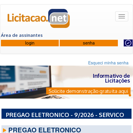
Toggl
naviga
Área de assinantes
Esqueci minha senha
Informativo de
Licitações
Solicite demonstração gratuita aqui
PREGAO ELETRONICO - 9/2026 - SERVICO
AUTONOMO DE AGUA E ESGOTO DE
PREGAO ELETRONICO
LINHARES