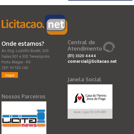
Central de
Onde estamos?
Atendimento
Av. Eng. Ludolfo Boehl, 205
(51)
3320 4444
Salas 301 e 302 Teresópolis
comercial@licitacao.net
Porto Alegre - RS
CEP: 91720-150
mapa
Janela Social
Nossos Parceiros