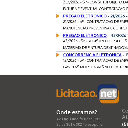
25//2026 - SP - CONSTITUI OBJETO
FUTURA E EVENTUAL CONTRATACAO DE
PREGAO ELETRONICO
- 21/2026
21/2026 - SP - CONTRATACAO DE EM
MANUTENCAO PREVENTIVA E CORRETI
PREGAO ELETRONICO
- 43/2026
43/2026 - SP - REGISTRO DE PRECOS
MATERIAIS DE PINTURA DESTINADOS 
CONCORRENCIA ELETRONICA
- 1
13/2026 - SP - CONTRATACAO DE EM
GAVETAS MORTUARIAS NO CEMITERIO 
Ce
Onde estamos?
At
Av. Eng. Ludolfo Boehl, 205
(5
Salas 301 e 302 Teresópolis