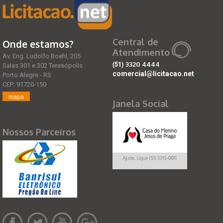
Central de
Onde estamos?
Atendimento
Av. Eng. Ludolfo Boehl, 205
(51)
3320 4444
Salas 301 e 302 Teresópolis
comercial@licitacao.net
Porto Alegre - RS
CEP: 91720-150
mapa
Janela Social
Nossos Parceiros