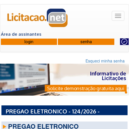
Toggl
naviga
Área de assinantes
Esqueci minha senha
Informativo de
Licitações
Solicite demonstração gratuita aqui
PREGAO ELETRONICO - 124/2026 -
PREFEITURA MUNICIPAL DE CAMANDUCAIA
PREGAO ELETRONICO
- MG