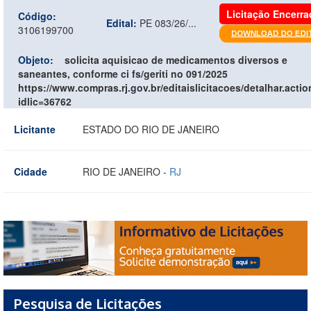
Licitação Encerra
Código:
Edital:
PE 083/26/...
3106199700
Objeto:
solicita aquisicao de medicamentos diversos e
saneantes, conforme ci fs/geriti no 091/2025
https://www.compras.rj.gov.br/editaislicitacoes/detalhar.acti
idlic=36762
Licitante
ESTADO DO RIO DE JANEIRO
Cidade
RIO DE JANEIRO -
RJ
Pesquisa de Licitações