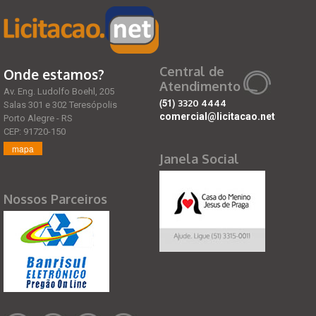
Central de
Onde estamos?
Atendimento
Av. Eng. Ludolfo Boehl, 205
(51)
3320 4444
Salas 301 e 302 Teresópolis
comercial@licitacao.net
Porto Alegre - RS
CEP: 91720-150
mapa
Janela Social
Nossos Parceiros