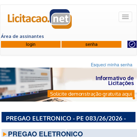
Toggl
naviga
Área de assinantes
Esqueci minha senha
Informativo de
Licitações
Solicite demonstração gratuita aqui
PREGAO ELETRONICO - PE 083/26/2026 -
ESTADO DO RIO DE JANEIRO
PREGAO ELETRONICO