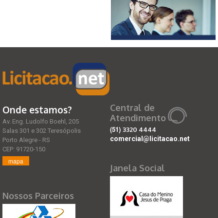
Central de
Onde estamos?
Atendimento
Av. Eng. Ludolfo Boehl, 205
(51)
3320 4444
Salas 301 e 302 Teresópolis
comercial@licitacao.net
Porto Alegre - RS
CEP: 91720-150
mapa
Janela Social
Nossos Parceiros