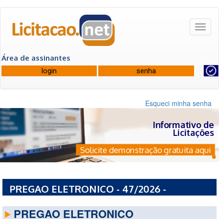
Toggl
naviga
Área de assinantes
Esqueci minha senha
Informativo de
Licitações
Solicite demonstração gratuita aqui
PREGAO ELETRONICO - 47/2026 -
PREFEITURA MUNICIPAL DE RIO VERDE - GO
PREGAO ELETRONICO