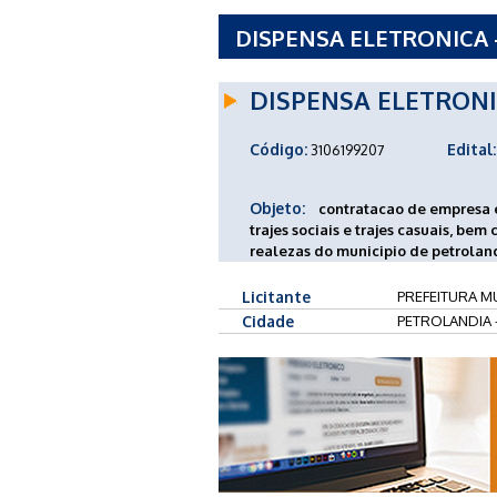
DISPENSA ELETRONICA -
PETROLANDIA - SC
DISPENSA ELETRON
Código:
Edital:
3106199207
Objeto:
contratacao de empresa e
trajes sociais e trajes casuais, bem
realezas do municipio de petroland
Licitante
PREFEITURA MU
Cidade
PETROLANDIA 