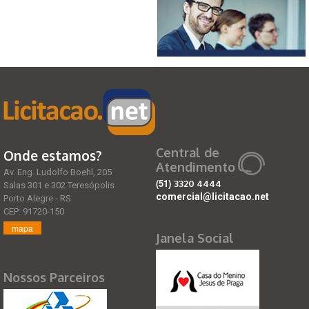
Central de
Onde estamos?
Atendimento
Av. Eng. Ludolfo Boehl, 205
(51)
3320 4444
Salas 301 e 302 Teresópolis
comercial@licitacao.net
Porto Alegre - RS
CEP: 91720-150
mapa
Janela Social
Nossos Parceiros