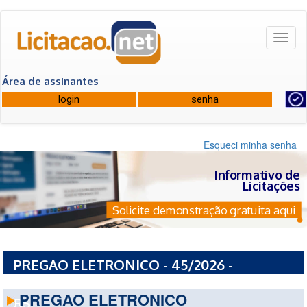
Toggl
naviga
Área de assinantes
Esqueci minha senha
Informativo de
Licitações
Solicite demonstração gratuita aqui
PREGAO ELETRONICO - 45/2026 -
PREFEITURA MUNICIPAL DE RIO GRANDE -
PREGAO ELETRONICO
RS