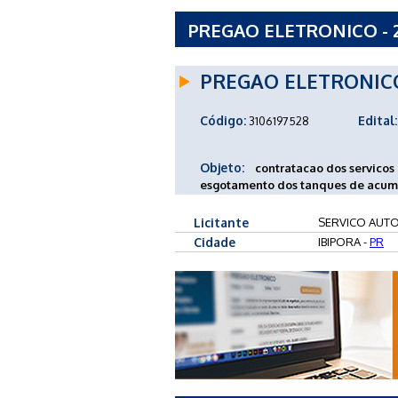
PREGAO ELETRONICO - 
DE AGUA E ESGOTO - PR
PREGAO ELETRONIC
Código:
Edital:
3106197528
Objeto:
contratacao dos servicos
esgotamento dos tanques de acumul
Licitante
SERVICO AUTO
Cidade
IBIPORA -
PR