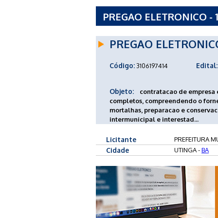
PREGAO ELETRONICO - 1
UTINGA - BA
PREGAO ELETRONIC
Código:
Edital:
3106197414
Objeto:
contratacao de empresa e
completos, compreendendo o fornec
mortalhas, preparacao e conservaca
intermunicipal e interestad...
Licitante
PREFEITURA MU
Cidade
UTINGA -
BA