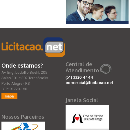
Central de
Onde estamos?
Atendimento
Av. Eng. Ludolfo Boehl, 205
(51)
3320 4444
Salas 301 e 302 Teresópolis
comercial@licitacao.net
Porto Alegre - RS
CEP: 91720-150
mapa
Janela Social
Nossos Parceiros