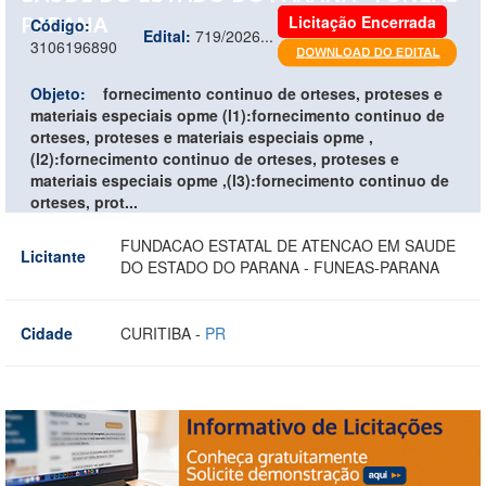
PARANA
Licitação Encerrada
Código:
Edital:
719/2026...
3106196890
Objeto:
fornecimento continuo de orteses, proteses e
materiais especiais opme (l1):fornecimento continuo de
orteses, proteses e materiais especiais opme ,
(l2):fornecimento continuo de orteses, proteses e
materiais especiais opme ,(l3):fornecimento continuo de
orteses, prot...
FUNDACAO ESTATAL DE ATENCAO EM SAUDE
Licitante
DO ESTADO DO PARANA - FUNEAS-PARANA
Cidade
CURITIBA -
PR