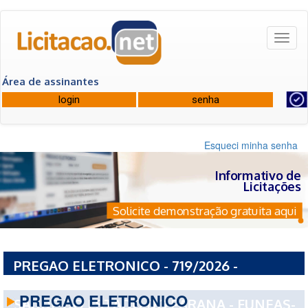
Toggl
naviga
Área de assinantes
Esqueci minha senha
Informativo de
Licitações
Solicite demonstração gratuita aqui
PREGAO ELETRONICO - 719/2026 -
FUNDACAO ESTATAL DE ATENCAO EM
PREGAO ELETRONICO
SAUDE DO ESTADO DO PARANA - FUNEAS-