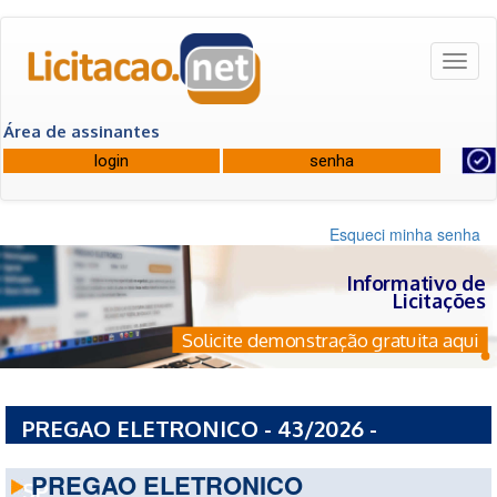
Toggl
naviga
Área de assinantes
Esqueci minha senha
Informativo de
Licitações
Solicite demonstração gratuita aqui
PREGAO ELETRONICO - 43/2026 -
PREFEITURA MUNICIPAL DE AMERICANA -
PREGAO ELETRONICO
SP