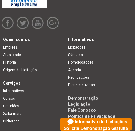
Quem somos
Informativos
Empresa
Licitações
Atualidade
Súmulas
História
Homologações
Origem da Licitação
Agenda
Retificações
Serviços
Dicas e dúvidas
Informativos
Demonstração
Cursos
Legislação
Certidões
Fale Conosco
Saiba mais
Política de Privacidade
Informativo de Licitações
Biblioteca
Solicite Demonstração Gratuita