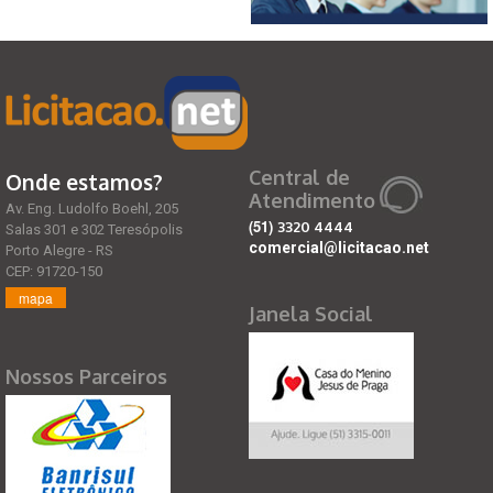
Central de
Onde estamos?
Atendimento
Av. Eng. Ludolfo Boehl, 205
(51)
3320 4444
Salas 301 e 302 Teresópolis
comercial@licitacao.net
Porto Alegre - RS
CEP: 91720-150
mapa
Janela Social
Nossos Parceiros