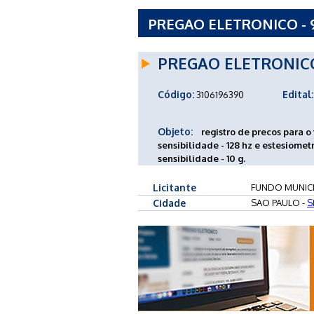
PREGAO ELETRONICO - 
- FMS
PREGAO ELETRONIC
Código:
Edital:
3106196390
Objeto:
registro de precos para 
sensibilidade - 128 hz e estesiom
sensibilidade - 10 g.
Licitante
FUNDO MUNICI
Cidade
SAO PAULO -
S