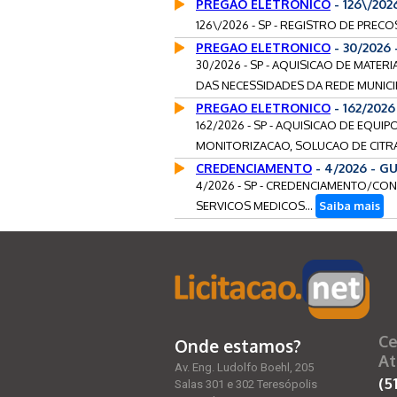
PREGAO ELETRONICO
- 126\/202
126\/2026 - SP - REGISTRO DE PREC
PREGAO ELETRONICO
- 30/2026
30/2026 - SP - AQUISICAO DE MATE
DAS NECESSIDADES DA REDE MUNICIP
PREGAO ELETRONICO
- 162/202
162/2026 - SP - AQUISICAO DE EQU
MONITORIZACAO, SOLUCAO DE CITRA
CREDENCIAMENTO
- 4/2026 - G
4/2026 - SP - CREDENCIAMENTO/CO
SERVICOS MEDICOS...
Saiba mais
Ce
Onde estamos?
At
Av. Eng. Ludolfo Boehl, 205
(5
Salas 301 e 302 Teresópolis