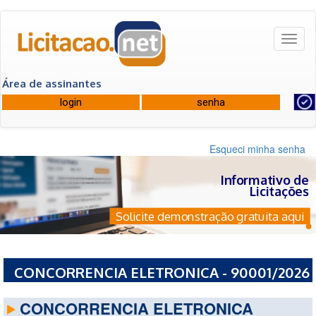
Toggl
naviga
Área de assinantes
Esqueci minha senha
Informativo de
Licitações
Solicite demonstração gratuita aqui
CONCORRENCIA ELETRONICA - 90001/2026
- COMANDO DA MARINHA
CONCORRENCIA ELETRONICA