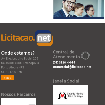
Central de
Onde estamos?
Atendimento
Av. Eng. Ludolfo Boehl, 205
(51)
3320 4444
Salas 301 e 302 Teresópolis
comercial@licitacao.net
Porto Alegre - RS
CEP: 91720-150
mapa
Janela Social
Nossos Parceiros