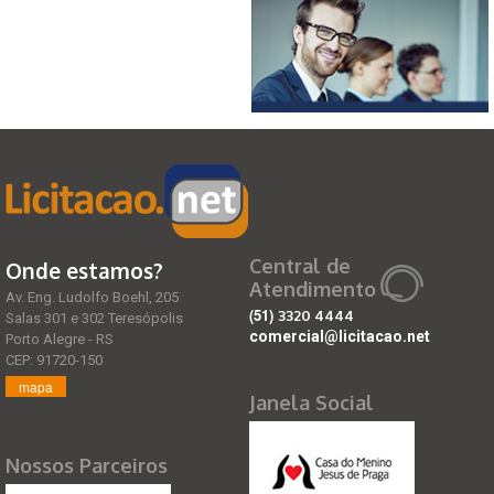
Central de
Onde estamos?
Atendimento
Av. Eng. Ludolfo Boehl, 205
(51)
3320 4444
Salas 301 e 302 Teresópolis
comercial@licitacao.net
Porto Alegre - RS
CEP: 91720-150
mapa
Janela Social
Nossos Parceiros