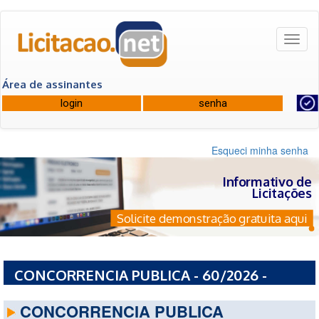
Toggl
naviga
Área de assinantes
Esqueci minha senha
Informativo de
Licitações
Solicite demonstração gratuita aqui
CONCORRENCIA PUBLICA - 60/2026 -
PREFEITURA MUNICIPAL DE ARGIRITA - MG
CONCORRENCIA PUBLICA