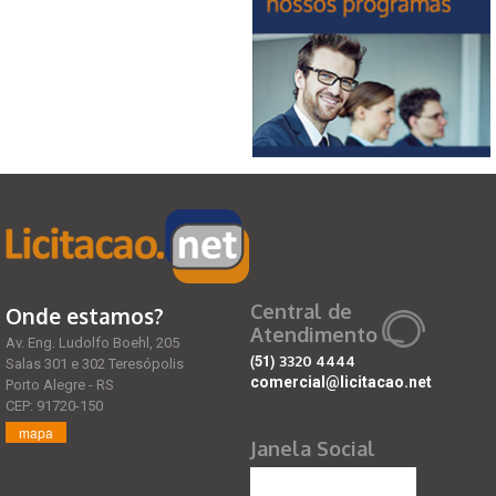
Central de
Onde estamos?
Atendimento
Av. Eng. Ludolfo Boehl, 205
(51)
3320 4444
Salas 301 e 302 Teresópolis
comercial@licitacao.net
Porto Alegre - RS
CEP: 91720-150
mapa
Janela Social