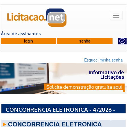
Toggl
naviga
Área de assinantes
Esqueci minha senha
Informativo de
Licitações
Solicite demonstração gratuita aqui
CONCORRENCIA ELETRONICA - 4/2026 -
PREFEITURA MUNICIPAL DE DOM JOAQUIM
CONCORRENCIA ELETRONICA
- MG