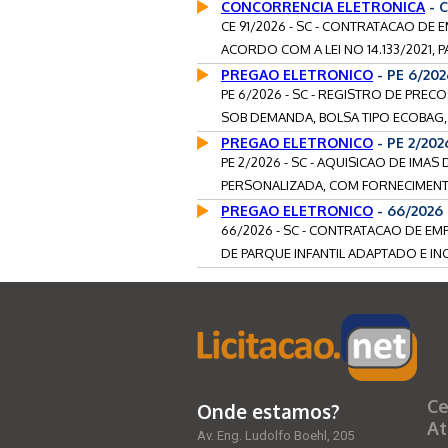
CONCORRENCIA ELETRONICA
- C
CE 91/2026 - SC - CONTRATACAO D
ACORDO COM A LEI NO 14.133/2021, 
PREGAO ELETRONICO
- PE 6/20
PE 6/2026 - SC - REGISTRO DE PRE
SOB DEMANDA, BOLSA TIPO ECOBAG,
PREGAO ELETRONICO
- PE 2/20
PE 2/2026 - SC - AQUISICAO DE IMA
PERSONALIZADA, COM FORNECIMENTO
PREGAO ELETRONICO
- 66/2026
66/2026 - SC - CONTRATACAO DE EM
DE PARQUE INFANTIL ADAPTADO E INC
Ce
Onde estamos?
At
Av. Eng. Ludolfo Boehl, 205