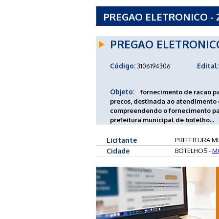
PREGAO ELETRONICO - 2
BOTELHOS - MG
PREGAO ELETRONIC
Código:
Edital:
3106194306
Objeto:
fornecimento de racao par
precos, destinada ao atendimento
compreendendo o fornecimento pa
prefeitura municipal de botelho...
Licitante
PREFEITURA M
Cidade
BOTELHOS -
M