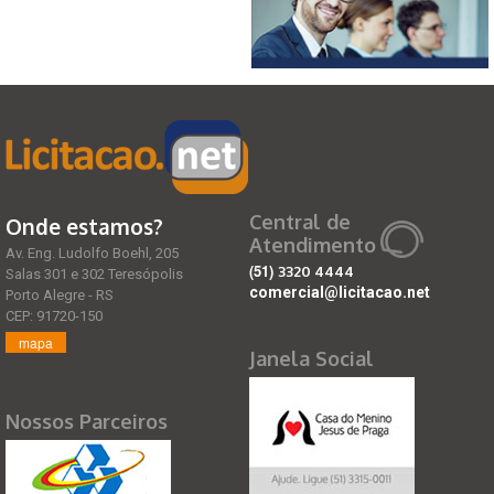
Central de
Onde estamos?
Atendimento
Av. Eng. Ludolfo Boehl, 205
(51)
3320 4444
Salas 301 e 302 Teresópolis
comercial@licitacao.net
Porto Alegre - RS
CEP: 91720-150
mapa
Janela Social
Nossos Parceiros