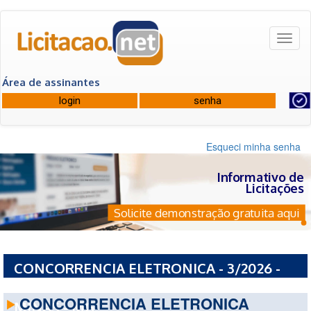
Toggl
naviga
Área de assinantes
Esqueci minha senha
Informativo de
Licitações
Solicite demonstração gratuita aqui
CONCORRENCIA ELETRONICA - 3/2026 -
PREFEITURA MUNICIPAL DE RIO PARDO DE
CONCORRENCIA ELETRONICA
MINAS - MG