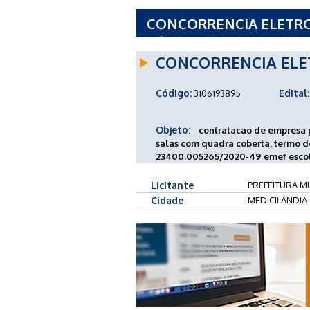
CONCORRENCIA ELETRO
PÚBLICA/2026 - PREFEI
CONCORRENCIA ELE
Código:
Edital:
3106193895
Objeto:
contratacao de empresa 
salas com quadra coberta. termo 
23400.005265/2020-49 emef escola n
Licitante
PREFEITURA MU
Cidade
MEDICILANDIA 