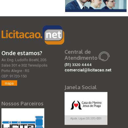
Central de
Onde estamos?
Atendimento
Av. Eng. Ludolfo Boehl, 205
(51)
3320 4444
Salas 301 e 302 Teresópolis
comercial@licitacao.net
Porto Alegre - RS
CEP: 91720-150
mapa
Janela Social
Nossos Parceiros