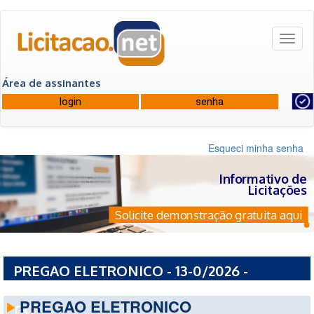
Toggl
naviga
Área de assinantes
Esqueci minha senha
Informativo de
Licitações
Solicite demonstração gratuita aqui
PREGAO ELETRONICO - 13-0/2026 -
PREFEITURA MUNICIPAL DE IVOLANDIA -
PREGAO ELETRONICO
GO