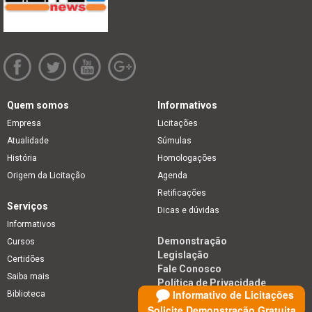
Quem somos
Informativos
Empresa
Licitações
Atualidade
Súmulas
História
Homologações
Origem da Licitação
Agenda
Retificações
Serviços
Dicas e dúvidas
Informativos
Demonstração
Cursos
Legislação
Certidões
Fale Conosco
Saiba mais
Política de Privacidade
Informativo de Licitações
Biblioteca
Solicite Demonstração Gratuita