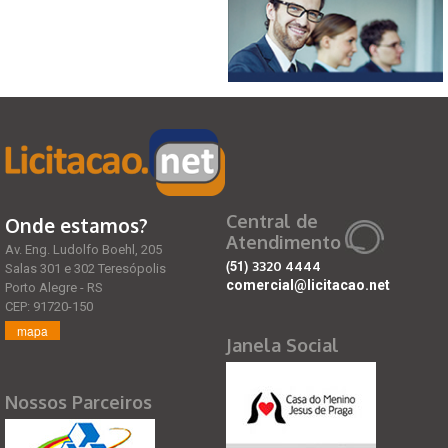
Central de
Onde estamos?
Atendimento
Av. Eng. Ludolfo Boehl, 205
(51)
3320 4444
Salas 301 e 302 Teresópolis
comercial@licitacao.net
Porto Alegre - RS
CEP: 91720-150
mapa
Janela Social
Nossos Parceiros