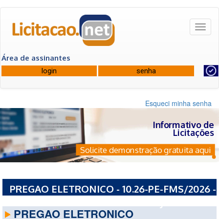
Toggl
naviga
Área de assinantes
Esqueci minha senha
Informativo de
Licitações
Solicite demonstração gratuita aqui
PREGAO ELETRONICO - 10.26-PE-FMS/2026 -
PREFEITURA MUNICIPAL DE VARJOTA - CE
PREGAO ELETRONICO