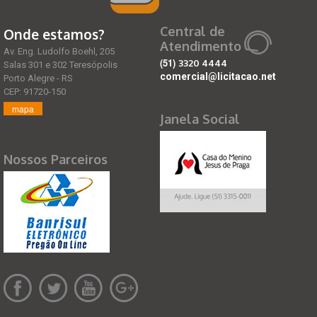
Central de
Onde estamos?
Atendimento
Av. Eng. Ludolfo Boehl, 205
(51)
3320 4444
Salas 301 e 302 Teresópolis
comercial@licitacao.net
Porto Alegre - RS
CEP: 91720-150
mapa
Janela Social
Nossos Parceiros