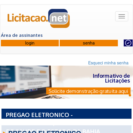
Toggl
naviga
Área de assinantes
Esqueci minha senha
Informativo de
Licitações
Solicite demonstração gratuita aqui
PREGAO ELETRONICO -
19076PE0352026/2026 - FUNDO ESTADUAL
DE SAUDE DO ESTADO DA BAHIA
PREGAO ELETRONICO