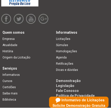
Quem somos
Informativos
Empresa
Licitações
Atualidade
Súmulas
História
Homologações
Origem da Licitação
Agenda
Retificações
Serviços
Dicas e dúvidas
Informativos
Demonstração
Cursos
Legislação
Certidões
Fale Conosco
Saiba mais
Política de Privacidade
Informativo de Licitações
Biblioteca
Solicite Demonstração Gratuita