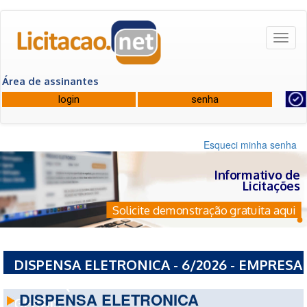
Toggl
naviga
Área de assinantes
Esqueci minha senha
Informativo de
Licitações
Solicite demonstração gratuita aqui
DISPENSA ELETRONICA - 6/2026 - EMPRESA
DE PESQUISA AGROPECUARIA DE MINAS
DISPENSA ELETRONICA
GERAIS