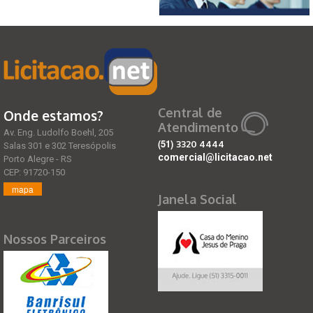
Central de
Onde estamos?
Atendimento
Av. Eng. Ludolfo Boehl, 205
(51)
3320 4444
Salas 301 e 302 Teresópolis
comercial@licitacao.net
Porto Alegre - RS
CEP: 91720-150
mapa
Janela Social
Nossos Parceiros