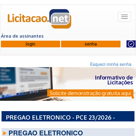
Toggl
naviga
Área de assinantes
Esqueci minha senha
Informativo de
Licitações
Solicite demonstração gratuita aqui
PREGAO ELETRONICO - PCE 23/2026 -
MUNICIPIO DA LAPA
PREGAO ELETRONICO