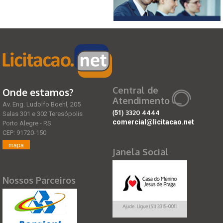
Central de
Onde estamos?
Atendimento
Av. Eng. Ludolfo Boehl, 205
(51)
3320 4444
Salas 301 e 302 Teresópolis
comercial@licitacao.net
Porto Alegre - RS
CEP: 91720-150
mapa
Janela Social
Nossos Parceiros