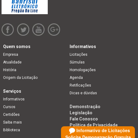
Quem somos
Informativos
Empresa
Licitações
Atualidade
Súmulas
História
Homologações
Origem da Licitação
Agenda
Retificações
Serviços
Dicas e dúvidas
Informativos
Demonstração
Cursos
Legislação
Certidões
Fale Conosco
Saiba mais
Política de Privacidade
Informativo de Licitações
Biblioteca
Solicite Demonstração Gratuita