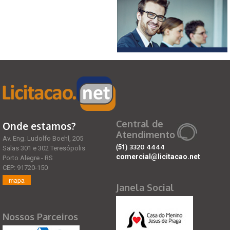
Central de
Onde estamos?
Atendimento
Av. Eng. Ludolfo Boehl, 205
(51)
3320 4444
Salas 301 e 302 Teresópolis
comercial@licitacao.net
Porto Alegre - RS
CEP: 91720-150
mapa
Janela Social
Nossos Parceiros