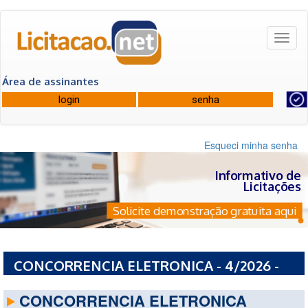
Toggl
naviga
Área de assinantes
Esqueci minha senha
Informativo de
Licitações
Solicite demonstração gratuita aqui
CONCORRENCIA ELETRONICA - 4/2026 -
PREFEITURA MUNICIPAL DE PERDIGAO - MG
CONCORRENCIA ELETRONICA