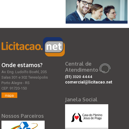
Central de
Onde estamos?
Atendimento
Av. Eng. Ludolfo Boehl, 205
(51)
3320 4444
Salas 301 e 302 Teresópolis
comercial@licitacao.net
Porto Alegre - RS
CEP: 91720-150
mapa
Janela Social
Nossos Parceiros