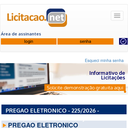
Toggl
naviga
Área de assinantes
Esqueci minha senha
Informativo de
Licitações
Solicite demonstração gratuita aqui
PREGAO ELETRONICO - 225/2026 -
PREFEITURA MUNICIPAL DE JABORA - SC
PREGAO ELETRONICO