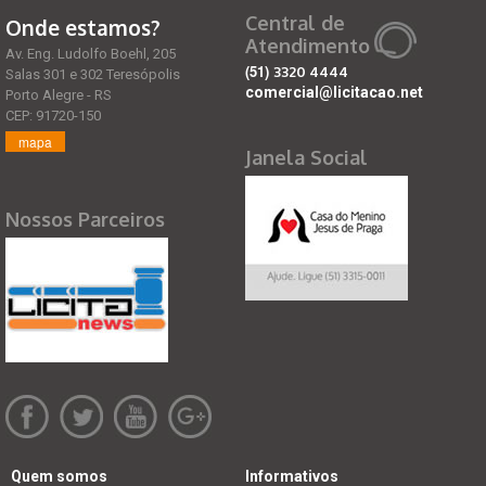
Central de
Onde estamos?
Atendimento
Av. Eng. Ludolfo Boehl, 205
(51)
3320 4444
Salas 301 e 302 Teresópolis
comercial@licitacao.net
Porto Alegre - RS
CEP: 91720-150
mapa
Janela Social
Nossos Parceiros
Quem somos
Informativos