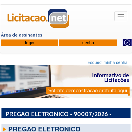
Toggl
naviga
Área de assinantes
Esqueci minha senha
Informativo de
Licitações
Solicite demonstração gratuita aqui
PREGAO ELETRONICO - 90007/2026 -
COMANDO DO EXERCITO
PREGAO ELETRONICO