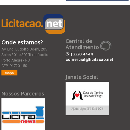
Central de
Onde estamos?
Atendimento
Av. Eng. Ludolfo Boehl, 205
(51)
3320 4444
Salas 301 e 302 Teresópolis
comercial@licitacao.net
Porto Alegre - RS
CEP: 91720-150
mapa
Janela Social
Nossos Parceiros