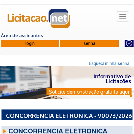
Toggl
naviga
Área de assinantes
Esqueci minha senha
Informativo de
Licitações
Solicite demonstração gratuita aqui
CONCORRENCIA ELETRONICA - 90073/2026
- PREFEITURA MUNICIPAL DE VOLTA
CONCORRENCIA ELETRONICA
REDONDA - RJ