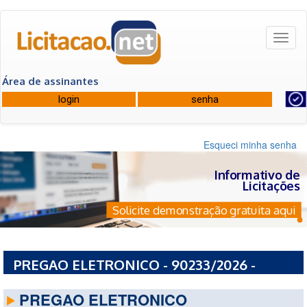
Toggl
naviga
Área de assinantes
Esqueci minha senha
Informativo de
Licitações
Solicite demonstração gratuita aqui
PREGAO ELETRONICO - 90233/2026 -
SECRETARIA DE ADMINISTRACAO
PREGAO ELETRONICO