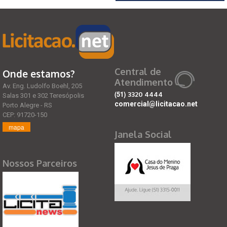
Central de
Onde estamos?
Atendimento
Av. Eng. Ludolfo Boehl, 205
(51)
3320 4444
Salas 301 e 302 Teresópolis
comercial@licitacao.net
Porto Alegre - RS
CEP: 91720-150
mapa
Janela Social
Nossos Parceiros