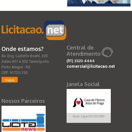
Central de
Onde estamos?
Atendimento
Av. Eng. Ludolfo Boehl, 205
(51)
3320 4444
Salas 301 e 302 Teresópolis
comercial@licitacao.net
Porto Alegre - RS
CEP: 91720-150
mapa
Janela Social
Nossos Parceiros