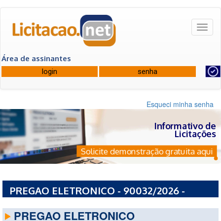
Toggl
naviga
Área de assinantes
Esqueci minha senha
Informativo de
Licitações
Solicite demonstração gratuita aqui
PREGAO ELETRONICO - 90032/2026 -
PREFEITURA MUNICIPAL DE SAO LUIS - MA
PREGAO ELETRONICO