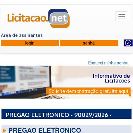
Toggl
naviga
Área de assinantes
Esqueci minha senha
Informativo de
Licitações
Solicite demonstração gratuita aqui
PREGAO ELETRONICO - 90029/2026 -
EMPRESA BRASILEIRA DE SERVICOS
PREGAO ELETRONICO
HOSPITALARES - EBSERH