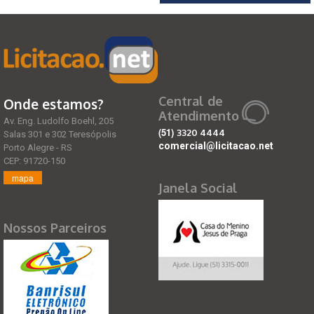
Central de
Onde estamos?
Atendimento
Av. Eng. Ludolfo Boehl, 205
(51)
3320 4444
Salas 301 e 302 Teresópolis
comercial@licitacao.net
Porto Alegre - RS
CEP: 91720-150
mapa
Janela Social
Nossos Parceiros