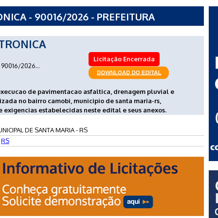
ICA - 90016/2026 - PREFEITURA
RIA - RS
TRONICA
Licitação Encerrada
90016/2026...
execucao de pavimentacao asfaltica, drenagem pluvial e
lizada no bairro camobi, municipio de santa maria-rs,
 exigencias estabelecidas neste edital e seus anexos.
NICIPAL DE SANTA MARIA - RS
-
RS