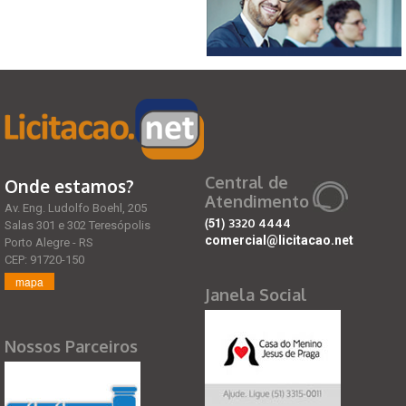
Central de
Onde estamos?
Atendimento
Av. Eng. Ludolfo Boehl, 205
(51)
3320 4444
Salas 301 e 302 Teresópolis
comercial@licitacao.net
Porto Alegre - RS
CEP: 91720-150
mapa
Janela Social
Nossos Parceiros