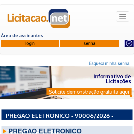
Toggl
naviga
Área de assinantes
Esqueci minha senha
Informativo de
Licitações
Solicite demonstração gratuita aqui
PREGAO ELETRONICO - 90006/2026 -
SECRETARIA DE ESTADO DE EDUCACAO DO
PREGAO ELETRONICO
DISTRITO FEDERAL