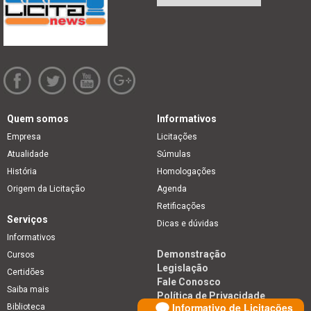
Quem somos
Informativos
Empresa
Licitações
Atualidade
Súmulas
História
Homologações
Origem da Licitação
Agenda
Retificações
Serviços
Dicas e dúvidas
Informativos
Demonstração
Cursos
Legislação
Certidões
Fale Conosco
Saiba mais
Política de Privacidade
Informativo de Licitações
Biblioteca