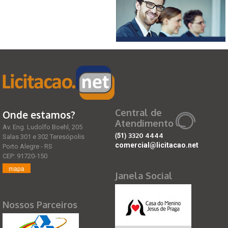
Central de
Onde estamos?
Atendimento
Av. Eng. Ludolfo Boehl, 205
(51)
3320 4444
Salas 301 e 302 Teresópolis
comercial@licitacao.net
Porto Alegre - RS
CEP: 91720-150
mapa
Janela Social
Nossos Parceiros