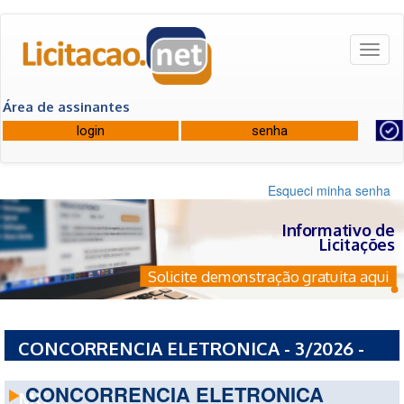
Toggl
naviga
Área de assinantes
Esqueci minha senha
Informativo de
Licitações
Solicite demonstração gratuita aqui
CONCORRENCIA ELETRONICA - 3/2026 -
PREFEITURA MUNICIPAL DE CANAPOLIS -
CONCORRENCIA ELETRONICA
MG