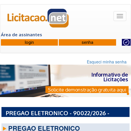
Toggl
naviga
Área de assinantes
Esqueci minha senha
Informativo de
Licitações
Solicite demonstração gratuita aqui
PREGAO ELETRONICO - 90022/2026 -
MUNICIPIO DA LAPA
PREGAO ELETRONICO