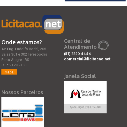
Central de
Onde estamos?
Atendimento
Av. Eng. Ludolfo Boehl, 205
(51)
3320 4444
Salas 301 e 302 Teresópolis
comercial@licitacao.net
Porto Alegre - RS
CEP: 91720-150
mapa
Janela Social
Nossos Parceiros