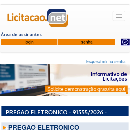
Toggl
naviga
Área de assinantes
Esqueci minha senha
Informativo de
Licitações
Solicite demonstração gratuita aqui
PREGAO ELETRONICO - 91555/2026 -
FUNDO ESTADUAL DE SAUDE DO PARANA -
PREGAO ELETRONICO
FUNSAUDE