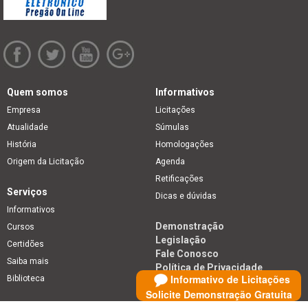
Quem somos
Informativos
Empresa
Licitações
Atualidade
Súmulas
História
Homologações
Origem da Licitação
Agenda
Retificações
Serviços
Dicas e dúvidas
Informativos
Demonstração
Cursos
Legislação
Certidões
Fale Conosco
Saiba mais
Política de Privacidade
Informativo de Licitações
Biblioteca
Solicite Demonstração Gratuita