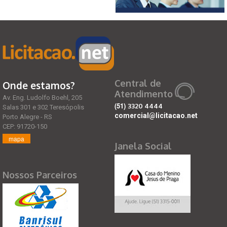
Central de
Onde estamos?
Atendimento
Av. Eng. Ludolfo Boehl, 205
(51)
3320 4444
Salas 301 e 302 Teresópolis
comercial@licitacao.net
Porto Alegre - RS
CEP: 91720-150
mapa
Janela Social
Nossos Parceiros