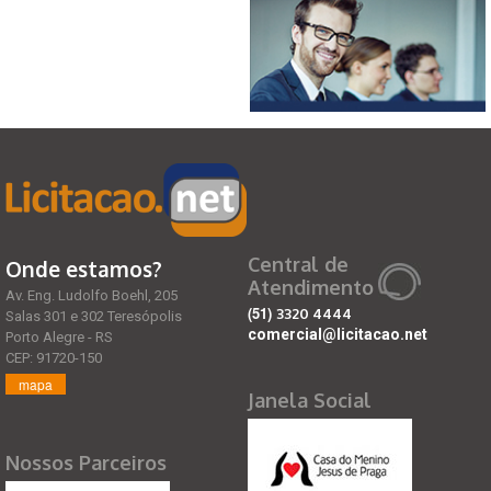
Central de
Onde estamos?
Atendimento
Av. Eng. Ludolfo Boehl, 205
(51)
3320 4444
Salas 301 e 302 Teresópolis
comercial@licitacao.net
Porto Alegre - RS
CEP: 91720-150
mapa
Janela Social
Nossos Parceiros