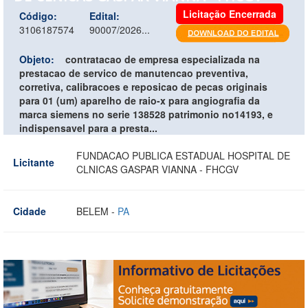
Licitação Encerrada
Código:
Edital:
3106187574
90007/2026...
Objeto:
contratacao de empresa especializada na
prestacao de servico de manutencao preventiva,
corretiva, calibracoes e reposicao de pecas originais
para 01 (um) aparelho de raio-x para angiografia da
marca siemens no serie 138528 patrimonio no14193, e
indispensavel para a presta...
FUNDACAO PUBLICA ESTADUAL HOSPITAL DE
Licitante
CLNICAS GASPAR VIANNA - FHCGV
Cidade
BELEM -
PA