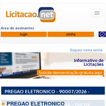
Toggl
naviga
Área de assinantes
Esqueci minha senha
Informativo de
Licitações
Solicite demonstração gratuita aqui
PREGAO ELETRONICO - 90007/2026 -
FUNDACAO PUBLICA ESTADUAL HOSPITAL
PREGAO ELETRONICO
DE CLNICAS GASPAR VIANNA - FHCGV