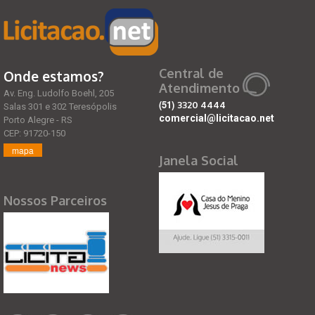
Central de
Onde estamos?
Atendimento
Av. Eng. Ludolfo Boehl, 205
(51)
3320 4444
Salas 301 e 302 Teresópolis
comercial@licitacao.net
Porto Alegre - RS
CEP: 91720-150
mapa
Janela Social
Nossos Parceiros