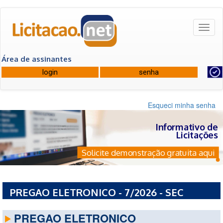
Toggl
naviga
Área de assinantes
Esqueci minha senha
Informativo de
Licitações
Solicite demonstração gratuita aqui
PREGAO ELETRONICO - 7/2026 - SEC
SECRETARIA DA EDUCACAO
PREGAO ELETRONICO