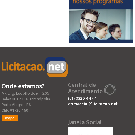
Central de
Onde estamos?
Atendimento
Av. Eng. Ludolfo Boehl, 205
(51)
3320 4444
Salas 301 e 302 Teresópolis
comercial@licitacao.net
Porto Alegre - RS
CEP: 91720-150
mapa
Janela Social