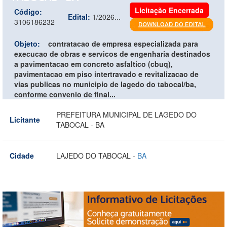
Licitação Encerrada
Código:
Edital:
1/2026...
3106186232
Objeto:
contratacao de empresa especializada para
execucao de obras e servicos de engenharia destinados
a pavimentacao em concreto asfaltico (cbuq),
pavimentacao em piso intertravado e revitalizacao de
vias publicas no municipio de lagedo do tabocal/ba,
conforme convenio de final...
PREFEITURA MUNICIPAL DE LAGEDO DO
Licitante
TABOCAL - BA
Cidade
LAJEDO DO TABOCAL -
BA