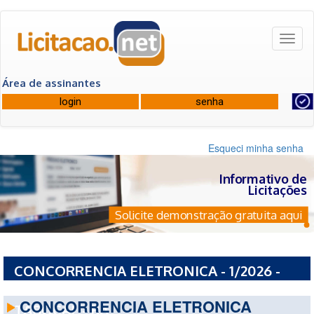
Toggl
naviga
Área de assinantes
Esqueci minha senha
Informativo de
Licitações
Solicite demonstração gratuita aqui
CONCORRENCIA ELETRONICA - 1/2026 -
PREFEITURA MUNICIPAL DE LAGEDO DO
CONCORRENCIA ELETRONICA
TABOCAL - BA