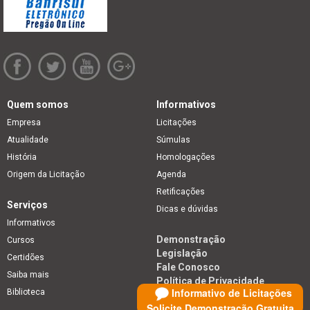
Quem somos
Informativos
Empresa
Licitações
Atualidade
Súmulas
História
Homologações
Origem da Licitação
Agenda
Retificações
Serviços
Dicas e dúvidas
Informativos
Demonstração
Cursos
Legislação
Certidões
Fale Conosco
Saiba mais
Política de Privacidade
Informativo de Licitações
Biblioteca
Solicite Demonstração Gratuita