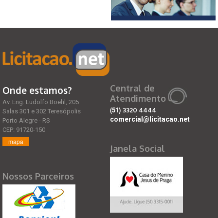
Central de
Onde estamos?
Atendimento
Av. Eng. Ludolfo Boehl, 205
(51)
3320 4444
Salas 301 e 302 Teresópolis
comercial@licitacao.net
Porto Alegre - RS
CEP: 91720-150
mapa
Janela Social
Nossos Parceiros