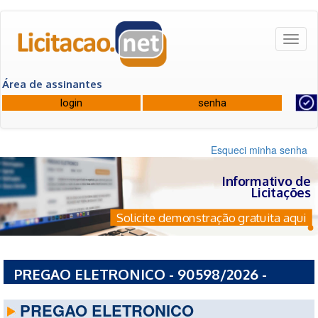
Toggl
naviga
Área de assinantes
Esqueci minha senha
Informativo de
Licitações
Solicite demonstração gratuita aqui
PREGAO ELETRONICO - 90598/2026 -
ESTADO DO CEARA
PREGAO ELETRONICO