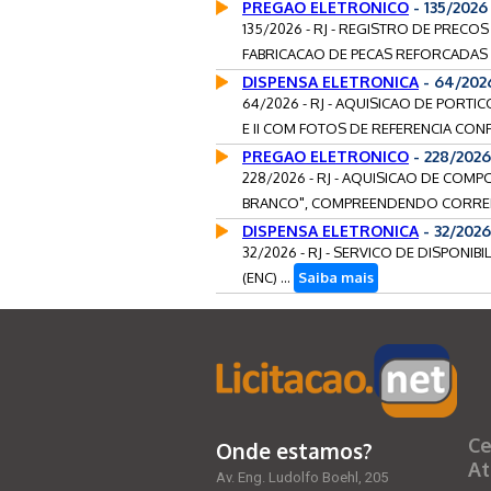
PREGAO ELETRONICO
- 135/2026
135/2026 - RJ - REGISTRO DE PREC
FABRICACAO DE PECAS REFORCADAS EM
DISPENSA ELETRONICA
- 64/202
64/2026 - RJ - AQUISICAO DE PORTI
E II COM FOTOS DE REFERENCIA CON
PREGAO ELETRONICO
- 228/2026
228/2026 - RJ - AQUISICAO DE COM
BRANCO", COMPREENDENDO CORRENT
DISPENSA ELETRONICA
- 32/2026
32/2026 - RJ - SERVICO DE DISPONI
(ENC) ...
Saiba mais
Ce
Onde estamos?
At
Av. Eng. Ludolfo Boehl, 205