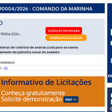
 90004/2026 - COMANDO DA MARINHA
O
Licitação Encerrada
90004/2026...
erial de controle de avarias (cav) para os navios
mento de patrulha naval do sudeste.
 MARINHA
O -
RJ