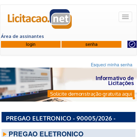
Toggl
naviga
Área de assinantes
Esqueci minha senha
Informativo de
Licitações
Solicite demonstração gratuita aqui
PREGAO ELETRONICO - 90005/2026 -
CONSELHO NACIONAL DO MINISTERIO
PREGAO ELETRONICO
PUBLICO