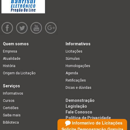
Quem somos
Informativos
Empresa
Licitações
Atualidade
Súmulas
História
Homologações
Origem da Licitação
Agenda
Retificações
Serviços
Dicas e dúvidas
Informativos
Demonstração
Cursos
Legislação
Certidões
Fale Conosco
Saiba mais
Política de Privacidade
Informativo de Licitações
Biblioteca
Solicite Demonstração Gratuita