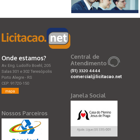
Central de
Onde estamos?
Atendimento
Av. Eng. Ludolfo Boehl, 205
(51)
3320 4444
Salas 301 e 302 Teresópolis
comercial@licitacao.net
Porto Alegre - RS
CEP: 91720-150
mapa
Janela Social
Nossos Parceiros