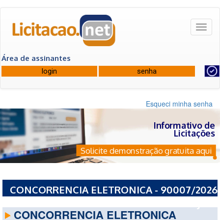
Toggl
naviga
Área de assinantes
Esqueci minha senha
Informativo de
Licitações
Solicite demonstração gratuita aqui
CONCORRENCIA ELETRONICA - 90007/2026
- PREFEITURA MUNICIPAL DE MACAE - RJ
CONCORRENCIA ELETRONICA