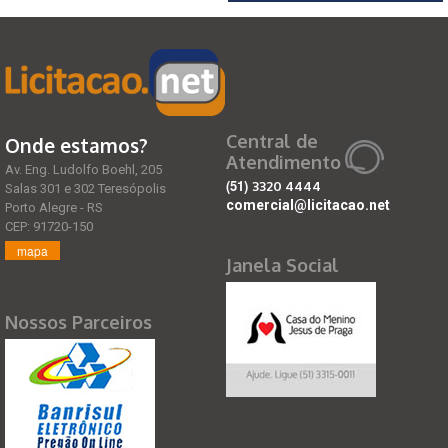
Central de
Onde estamos?
Atendimento
Av. Eng. Ludolfo Boehl, 205
(51)
3320 4444
Salas 301 e 302 Teresópolis
comercial@licitacao.net
Porto Alegre - RS
CEP: 91720-150
mapa
Janela Social
Nossos Parceiros