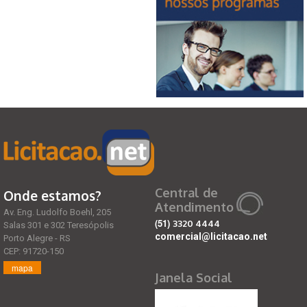
Central de
Onde estamos?
Atendimento
Av. Eng. Ludolfo Boehl, 205
(51)
3320 4444
Salas 301 e 302 Teresópolis
comercial@licitacao.net
Porto Alegre - RS
CEP: 91720-150
mapa
Janela Social