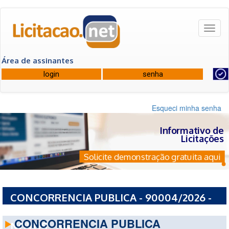
Toggl
naviga
Área de assinantes
Esqueci minha senha
Informativo de
Licitações
Solicite demonstração gratuita aqui
CONCORRENCIA PUBLICA - 90004/2026 -
PREFEITURA MUNICIPAL DE CURRAIS
CONCORRENCIA PUBLICA
NOVOS - RN