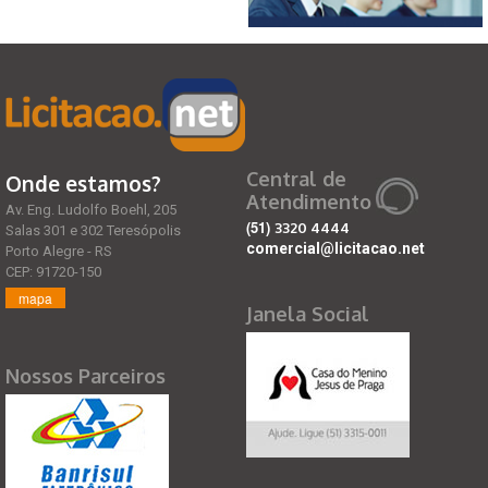
Central de
Onde estamos?
Atendimento
Av. Eng. Ludolfo Boehl, 205
(51)
3320 4444
Salas 301 e 302 Teresópolis
comercial@licitacao.net
Porto Alegre - RS
CEP: 91720-150
mapa
Janela Social
Nossos Parceiros