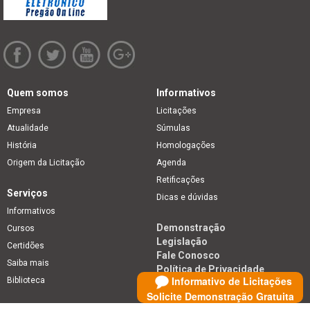
Quem somos
Informativos
Empresa
Licitações
Atualidade
Súmulas
História
Homologações
Origem da Licitação
Agenda
Retificações
Serviços
Dicas e dúvidas
Informativos
Demonstração
Cursos
Legislação
Certidões
Fale Conosco
Saiba mais
Política de Privacidade
Informativo de Licitações
Biblioteca
Solicite Demonstração Gratuita