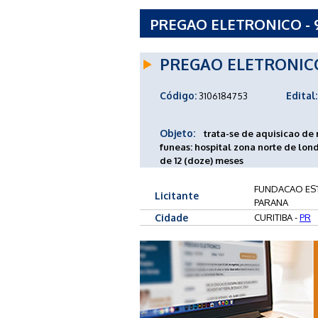
PREGAO ELETRONICO - 
ATENCAO EM SAUDE DO
PREGAO ELETRONIC
Código:
Edital:
3106184753
Objeto:
trata-se de aquisicao de
funeas: hospital zona norte de lond
de 12 (doze) meses
FUNDACAO EST
Licitante
PARANA
Cidade
CURITIBA -
PR