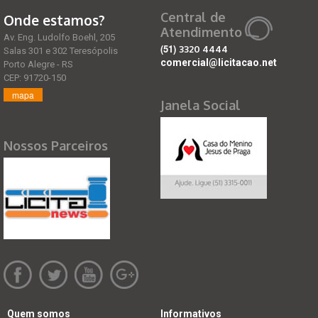
Central de
Onde estamos?
Atendimento
Av. Eng. Ludolfo Boehl, 205
(51)
3320 4444
Salas 301 e 302 Teresópolis
comercial@licitacao.net
Porto Alegre - RS
CEP: 91720-150
mapa
Janela Social
Nossos Parceiros
Quem somos
Informativos