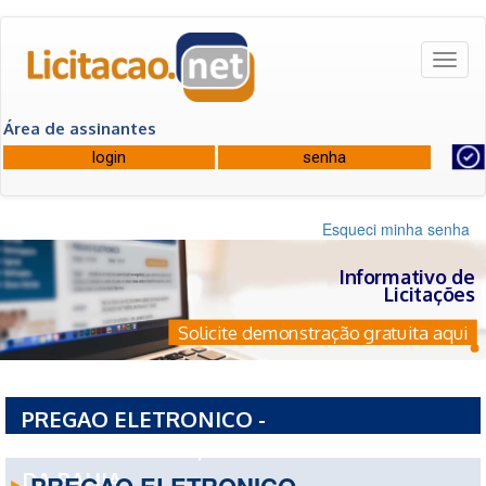
Toggl
naviga
Área de assinantes
Esqueci minha senha
Informativo de
Licitações
Solicite demonstração gratuita aqui
PREGAO ELETRONICO -
20801PE0062026/2026 - POLICIA MILITAR
DA BAHIA
PREGAO ELETRONICO